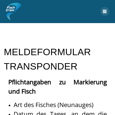
Skip
to
content
MELDEFORMULAR
TRANSPONDER
Pflichtangaben zu Markierung
und Fisch
Art des Fisches (Neunauges)
Datum des Tages, an dem die